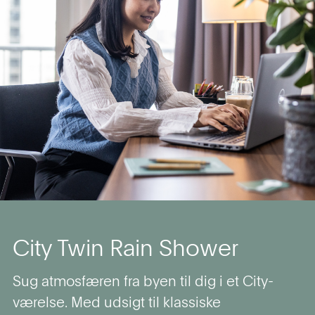
City Twin Rain Shower
Sug atmosfæren fra byen til dig i et City-
værelse. Med udsigt til klassiske