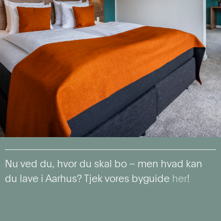
Nu ved du, hvor du skal bo – men hvad kan
du lave i Aarhus? Tjek vores byguide
her
!