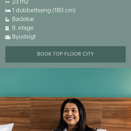
23 m2
1 dobbeltseng (180 cm)
Badekar
9. etage
Byudsigt
BOOK TOP FLOOR CITY