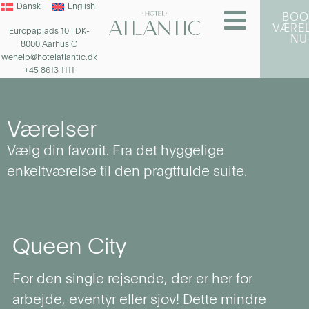
Dansk
English
BOO
VÆRE
Europaplads 10 | DK-
NU
8000 Aarhus C
wehelp@hotelatlantic.dk
+45 8613 1111
Værelser
Vælg din favorit. Fra det hyggelige
enkeltværelse til den pragtfulde suite.
Queen City
For den single rejsende, der er her for
arbejde, eventyr eller sjov! Dette mindre