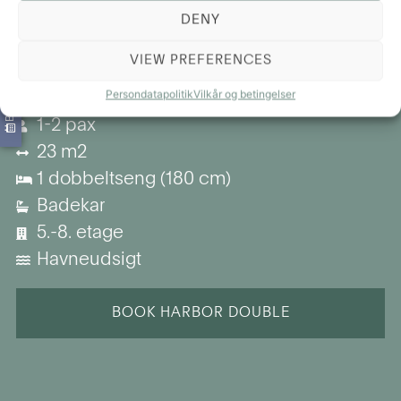
BOOK NU OG FÅ RABAT!
og et klædeskab.
DENY
Denne type værelse ligger på 5. til 8. etage
VIEW PREFERENCES
og har en dobbeltseng.
Persondatapolitik
Vilkår og betingelser
1-2 pax
23 m2
1 dobbeltseng (180 cm)
Badekar
5.-8. etage
Havneudsigt
BOOK HARBOR DOUBLE