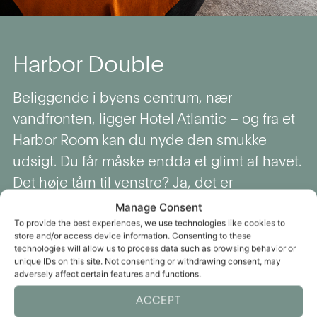
Harbor Double
Beliggende i byens centrum, nær
vandfronten, ligger Hotel Atlantic – og fra et
Harbor Room kan du nyde den smukke
udsigt. Du får måske endda et glimt af havet.
Det høje tårn til venstre? Ja, det er
domkirken. Den hvide blink, du lige så?
Manage Consent
To provide the best experiences, we use technologies like cookies to
Præcis – Aarhus Letbane.
store and/or access device information. Consenting to these
technologies will allow us to process data such as browsing behavior or
Nyd en kop kaffe, stream på TV’et med
unique IDs on this site. Not consenting or withdrawing consent, may
adversely affect certain features and functions.
Chromecast, eller lad dig synke ned i
badekarret.
Værelset har et lille skrivebord
ACCEPT