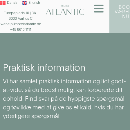
Dansk
English
BOO
VÆRE
Europaplads 10 | DK-
NU
8000 Aarhus C
wehelp@hotelatlantic.dk
+45 8613 1111
Praktisk information
Vi har samlet praktisk information og lidt godt-
at-vide, så du bedst muligt kan forberede dit
ophold. Find svar på de hyppigste spørgsmål
og tøv ikke med at give os et kald, hvis du har
yderligere spørgsmål.