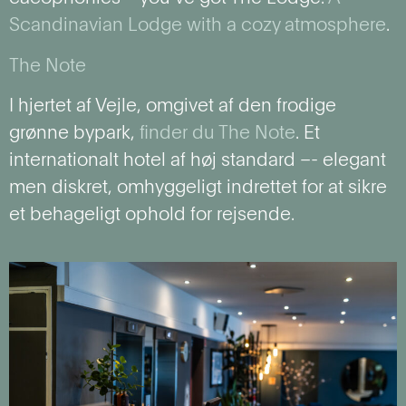
Scandinavian Lodge with a cozy atmosphere
.
The Note
I hjertet af Vejle, omgivet af den frodige
grønne bypark,
finder du The Note
. Et
internationalt hotel af høj standard –- elegant
men diskret, omhyggeligt indrettet for at sikre
et behageligt ophold for rejsende.