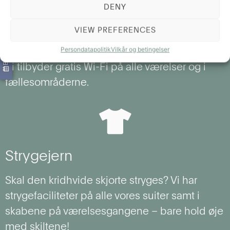
BOOK NU OG FÅ RABAT!
DENY
VIEW PREFERENCES
Gratis Wi-Fi
Persondatapolitik
Vilkår og betingelser
Vi tilbyder gratis Wi-Fi på alle værelser og i
fællesområderne.
Strygejern
Skal den kridhvide skjorte stryges? Vi har
strygefaciliteter på alle vores suiter samt i
skabene på værelsesgangene – bare hold øje
med skiltene!