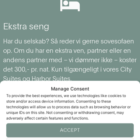
Ekstra seng
Har du selskab? Så reder vi gerne sovesofaen
op. Om du har en ekstra ven, partner eller en
andens partner med – vi dømmer ikke – koster
det 300,- pr. nat. Kun tilgængeligt i vores City
Suites og Harbor Suites.
Manage Consent
Derudover tilbyder vi også barnesenge for 150
To provide the best experiences, we use technologies like cookies to
store and/or access device information. Consenting to these
kr. pr. nat. Bemærk venligst, at både ekstra
technologies will allow us to process data such as browsing behavior or
senge og barnesenge skal bestilles på
unique IDs on this site. Not consenting or withdrawing consent, may
adversely affect certain features and functions.
forhånd, inden din ankomst.
ACCEPT